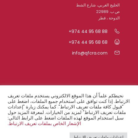
الخليج الغربي، شارع الشط
ص.ب. 22989
الدوحة ، قطر
+974 44 95 68 88
+974 44 95 68 68
info@qfcra.com
روابط سريعة
نحيطكم علماً أن هذا الموقع الالكتروني يستخدم ملفات تعريف
الارتباط. إذا كنت توافق على استخدام جميع الملفات، اضغط على
"قبول كافة ملفات تعريف الارتباط". كما يمكنك زيارة "إعدادات
الأسئلة المتكرّرة
ملفات تعريف الارتباط" لمزيد من الخيارات. لمعرفة المزيد حول
سبل استخدام الموقع لهذه الملفات اضغط على الرابط التالي:
أحكام السريّة
الإشعار الخاص بملفات تعريف الارتباط.
إخطار قانوني
إعدادات ملفات تعريف الارتباط