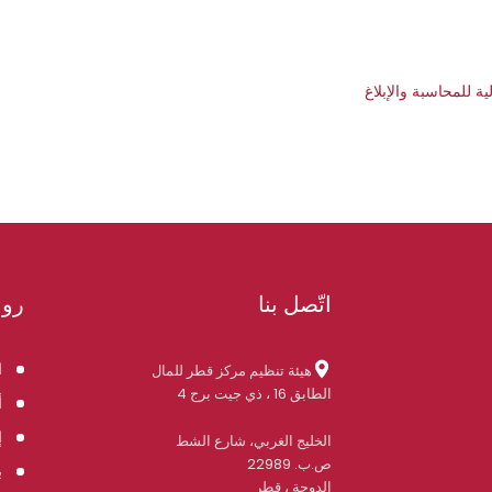
ة للمحاسبة والإبلاغ
اتّصل بنا
روا
ا
هيئة تنظيم مركز قطر للمال
الطابق 16 ، ذي جيت برج 4
أ
إ
الخليج الغربي، شارع الشط
ص.ب. 22989
ب
الدوحة ، قطر