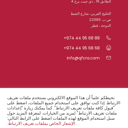
الطابق 16 ، ذي جيت برج 4
الخليج الغربي، شارع الشط
ص.ب. 22989
الدوحة ، قطر
+974 44 95 68 88
+974 44 95 68 68
info@qfcra.com
روابط سريعة
نحيطكم علماً أن هذا الموقع الالكتروني يستخدم ملفات تعريف
الارتباط. إذا كنت توافق على استخدام جميع الملفات، اضغط على
"قبول كافة ملفات تعريف الارتباط". كما يمكنك زيارة "إعدادات
الأسئلة المتكرّرة
ملفات تعريف الارتباط" لمزيد من الخيارات. لمعرفة المزيد حول
سبل استخدام الموقع لهذه الملفات اضغط على الرابط التالي:
أحكام السريّة
الإشعار الخاص بملفات تعريف الارتباط.