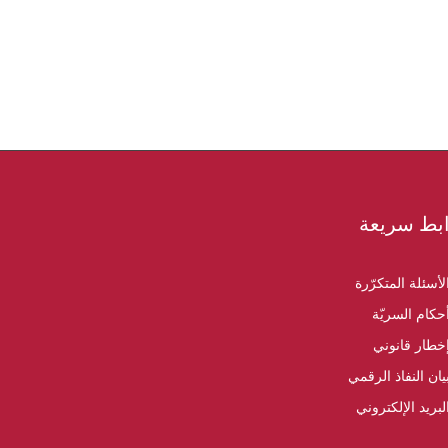
بط سريعة
لأسئلة المتكرّرة
حكام السريّة
خطار قانوني
يان النفاذ الرقمي
لبريد الإلكتروني