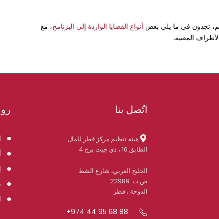
يم، تجدون في ما يلي بعض
أنواع القضايا الواردة إلى البرنامج
، مع
لأطراف المعنية.
اتّصل بنا
روا
ا
هيئة تنظيم مركز قطر للمال
الطابق 16 ، ذي جيت برج 4
أ
إ
الخليج الغربي، شارع الشط
ص.ب. 22989
ب
الدوحة ، قطر
ا
+974 44 95 68 88