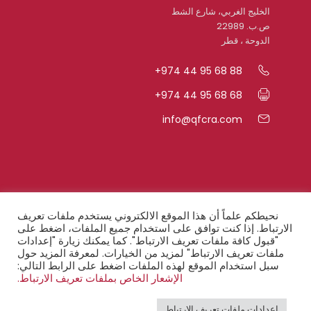
الخليج الغربي، شارع الشط
ص.ب. 22989
الدوحة ، قطر
+974 44 95 68 88
+974 44 95 68 68
info@qfcra.com
روابط سريعة
نحيطكم علماً أن هذا الموقع الالكتروني يستخدم ملفات تعريف
الارتباط. إذا كنت توافق على استخدام جميع الملفات، اضغط على
"قبول كافة ملفات تعريف الارتباط". كما يمكنك زيارة "إعدادات
الأسئلة المتكرّرة
ملفات تعريف الارتباط" لمزيد من الخيارات. لمعرفة المزيد حول
سبل استخدام الموقع لهذه الملفات اضغط على الرابط التالي:
أحكام السريّة
الإشعار الخاص بملفات تعريف الارتباط.
إخطار قانوني
إعدادات ملفات تعريف الارتباط