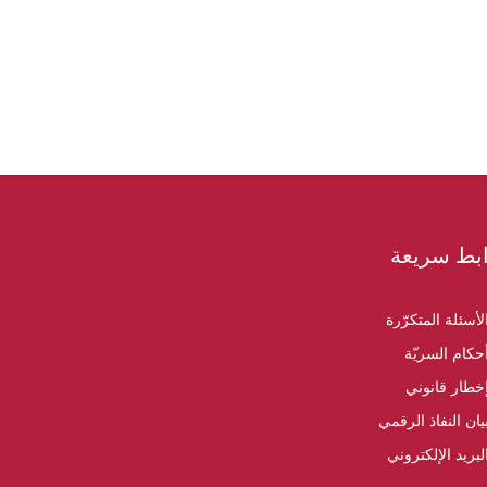
بط سريعة
لأسئلة المتكرّرة
حكام السريّة
خطار قانوني
يان النفاذ الرقمي
لبريد الإلكتروني