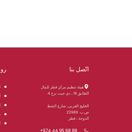
اتّصل بنا
روا
ا
هيئة تنظيم مركز قطر للمال
الطابق 16 ، ذي جيت برج 4
أ
إ
الخليج الغربي، شارع الشط
ص.ب. 22989
ب
الدوحة ، قطر
ا
+974 44 95 68 88