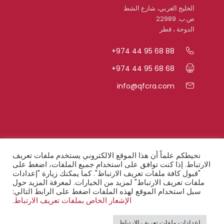
الخليج الغربي، شارع الشط
ص.ب. 22989
الدوحة ، قطر
+974 44 95 68 88
+974 44 95 68 68
info@qfcra.com
روابط سريعة
نحيطكم علماً أن هذا الموقع الالكتروني يستخدم ملفات تعريف
الارتباط. إذا كنت توافق على استخدام جميع الملفات، اضغط على
"قبول كافة ملفات تعريف الارتباط". كما يمكنك زيارة "إعدادات
الأسئلة المتكرّرة
ملفات تعريف الارتباط" لمزيد من الخيارات. لمعرفة المزيد حول
سبل استخدام الموقع لهذه الملفات اضغط على الرابط التالي:
أحكام السريّة
الإشعار الخاص بملفات تعريف الارتباط.
إخطار قانوني
إعدادات ملفات تعريف الارتباط