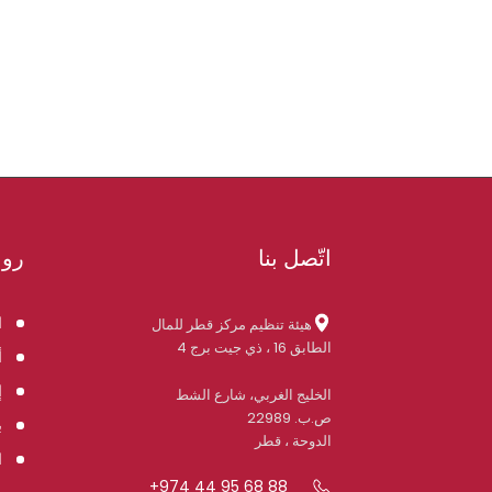
اتّصل بنا
روا
ا
هيئة تنظيم مركز قطر للمال
الطابق 16 ، ذي جيت برج 4
أ
إ
الخليج الغربي، شارع الشط
ص.ب. 22989
ب
الدوحة ، قطر
ا
+974 44 95 68 88