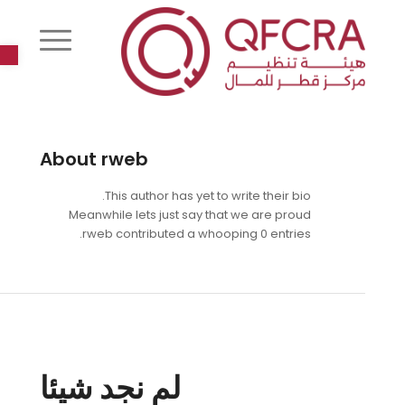
r
About
rweb
This author has yet to write their bio.
Meanwhile lets just say that we are proud
rweb
contributed a whooping 0 entries.
مداخلة بواسطة rweb
لم نجد شيئا