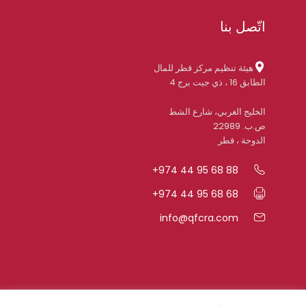
اتّصل بنا
هيئة تنظيم مركز قطر للمال
الطابق 16 ، ذي جيت برج 4
الخليج الغربي، شارع الشط
ص.ب. 22989
الدوحة ، قطر
+974 44 95 68 88
+974 44 95 68 68
info@qfcra.com
روابط سريعة