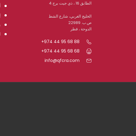
الطابق 16 ، ذي جيت برج 4
أ
إ
الخليج الغربي، شارع الشط
ص.ب. 22989
ب
الدوحة ، قطر
ا
+974 44 95 68 88
+974 44 95 68 68
info@qfcra.com