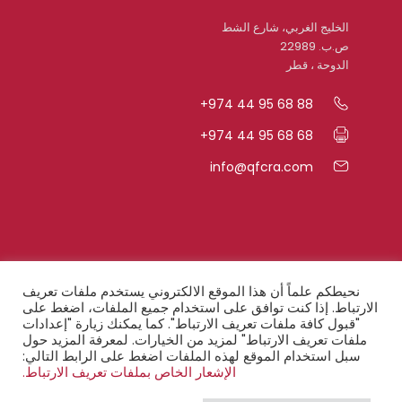
الخليج الغربي، شارع الشط
ص.ب. 22989
الدوحة ، قطر
+974 44 95 68 88
+974 44 95 68 68
info@qfcra.com
روابط سريعة
نحيطكم علماً أن هذا الموقع الالكتروني يستخدم ملفات تعريف
الارتباط. إذا كنت توافق على استخدام جميع الملفات، اضغط على
"قبول كافة ملفات تعريف الارتباط". كما يمكنك زيارة "إعدادات
الأسئلة المتكرّرة
ملفات تعريف الارتباط" لمزيد من الخيارات. لمعرفة المزيد حول
سبل استخدام الموقع لهذه الملفات اضغط على الرابط التالي:
أحكام السريّة
الإشعار الخاص بملفات تعريف الارتباط.
إخطار قانوني